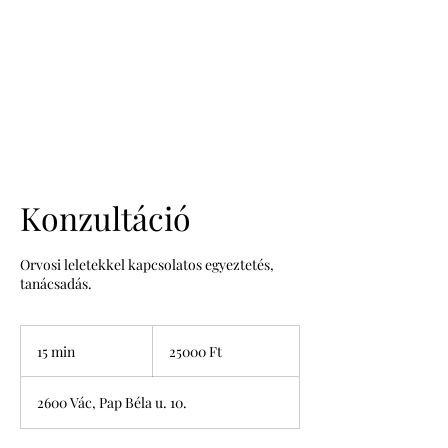
Dr. Széky Flóra
Konzultáció
Orvosi leletekkel kapcsolatos egyeztetés,
tanácsadás.
25000
Ft
15 min
1
25000 Ft
5
m
2600 Vác, Pap Béla u. 10.
i
n